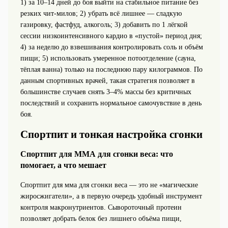
1) за 10–14 дней до боя выйти на стабильное питание без
резких чит‑милов; 2) убрать всё лишнее — сладкую
газировку, фастфуд, алкоголь; 3) добавить по 1 лёгкой
сессии низкоинтенсивного кардио в «пустой» период дня;
4) за неделю до взвешивания контролировать соль и объём
пищи; 5) использовать умеренное потоотделение (сауна,
тёплая ванна) только на последнюю пару килограммов. По
данным спортивных врачей, такая стратегия позволяет в
большинстве случаев снять 3–4% массы без критичных
последствий и сохранить нормальное самочувствие в день
боя.
Спортпит и тонкая настройка сгонки
Спортпит для ММА для сгонки веса: что
помогает, а что мешает
Спортпит для мма для сгонки веса — это не «магические
жиросжигатели», а в первую очередь удобный инструмент
контроля макронутриентов. Сывороточный протеин
позволяет добрать белок без лишнего объёма пищи,