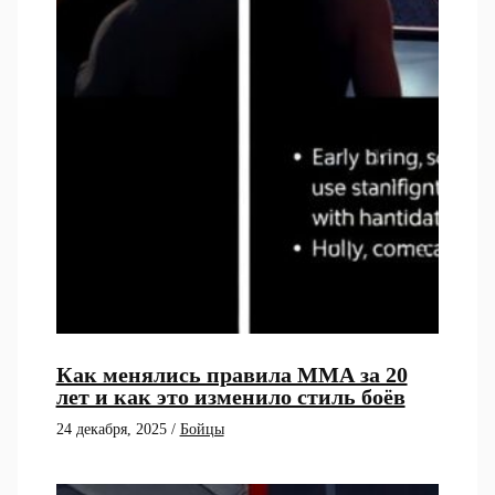
Как менялись правила ММА за 20
лет и как это изменило стиль боёв
24 декабря, 2025
/
Бойцы