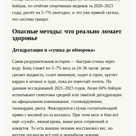
бойцов, по отчётам спортивных медиков за 2020–2023
годы, растёт на 5–7% ежегодно, и это уже прямой сигнал,
что система трещит.
Опасные методы: что реально ломает
здоровье
Дегидратация и «сушка до обморока»
Самая разрушительная история — быстрая сгонка через
воду. Боец гоняет по 5–7% веса за 24–36 часов: резко
срезает жидкость, солит минимум, сидит в сауне, крутит
кардио в штанах и худи, пока не перестаёт потеть. По
данным исследований 2021–2023 годов, более 60% бойцов
испытывают симптомы средней или тяжёлой дегидратации
на официальном взвешивании: головокружение,
тахикардия, рвота. Фиксируются случаи госпитализаций
прямо с весовой из‑за коллапса. При этом мозг в бою всё
ещё «сухой», вязкая кровь, выше риск сотрясений и
нокаутов. То есть внешне человек восстановил вес, но
внутри организм всё ещё в аварийном режиме.