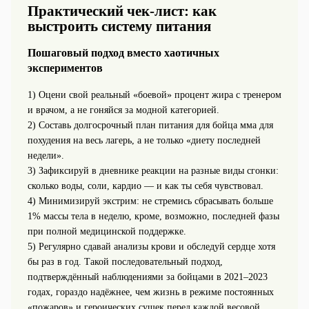
Практический чек‑лист: как
выстроить систему питания
Пошаговый подход вместо хаотичных
экспериментов
1) Оцени свой реальный «боевой» процент жира с тренером
и врачом, а не гоняйся за модной категорией.
2) Составь долгосрочный план питания для бойца мма для
похудения на весь лагерь, а не только «диету последней
недели».
3) Зафиксируй в дневнике реакции на разные виды сгонки:
сколько воды, соли, кардио — и как ты себя чувствовал.
4) Минимизируй экстрим: не стремись сбрасывать больше
1% массы тела в неделю, кроме, возможно, последней фазы
при полной медицинской поддержке.
5) Регулярно сдавай анализы крови и обследуй сердце хотя
бы раз в год. Такой последовательный подход,
подтверждённый наблюдениями за бойцами в 2021–2023
годах, гораздо надёжнее, чем жизнь в режиме постоянных
«пожаров» и героических сушек перед каждой весовой.