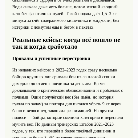
сваливаемся в судороги от электролитного дисбаланса.
Воды сначала даже чуть больше, потом мягкий «водный
кат» без фанатичных нулей. Такой подход даёт 1,5–3 кг
минуса за счёт содержимого кишечника и жидкости, без
истерики с локаутом еды и бегом в пакетах.
Реальные кейсы: когда всё пошло не
так и когда сработало
Провалы и успешные перестройки
Из недавних кейсов: в 2022–2023 годах сразу несколько
бойцов крупных лиг срывали бои из‑за плохой сгонки —
доходило до отмены поединка за день‑два. Врачи
докладывали о критическом обезвоживании и проблемах с
почками. Один полулёгкий вес (без имён, но история
гуляла по залам) за полтора дня пытался убрать 9 кг через
баню и велосипед, закончил реанимацией. На другом
полюсе — бойцы, которые сменили категорию и перестали
мучить вес. По данным тренерских штабов 2021–2023
годов, у тех, кто перешёл в более тяжёлый дивизион и
сгоняет не более 3–4% от соревновательного веса,