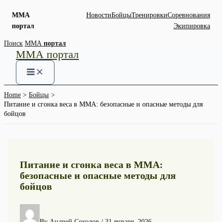
ММА
Новости
Бойцы
Тренировки
Соревнования
портал
Экипировка
Skip
Поиск
ММА
портал
ММА портал
to
content
Home
Бойцы
Питание и сгонка веса в ММА: безопасные и опасные методы для
бойцов
Питание и сгонка веса в ММА:
безопасные и опасные методы для
бойцов
By
Андрей Соколов
/
31 января, 2026