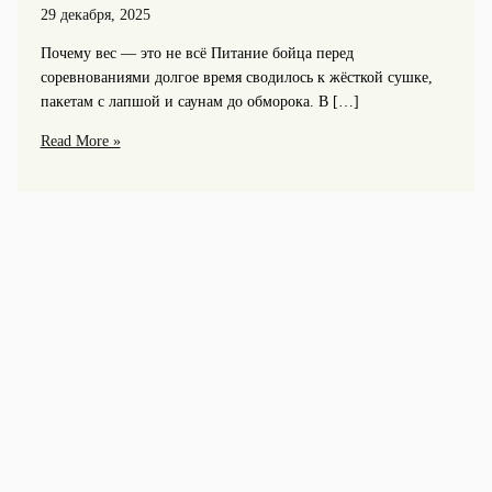
29 декабря, 2025
Почему вес — это не всё Питание бойца перед
соревнованиями долгое время сводилось к жёсткой сушке,
пакетам с лапшой и саунам до обморока. В […]
Питание
Read More »
бойца
перед
соревнованиями:
как
подогнать
вес
и
сохранить
выносливость