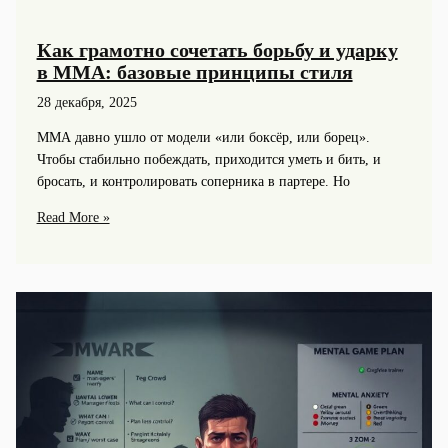
Как грамотно сочетать борьбу и ударку
в ММА: базовые принципы стиля
28 декабря, 2025
ММА давно ушло от модели «или боксёр, или борец».
Чтобы стабильно побеждать, приходится уметь и бить, и
бросать, и контролировать соперника в партере. Но
Как
Read More »
грамотно
сочетать
борьбу
и
ударку
в
ММА:
базовые
принципы
стиля