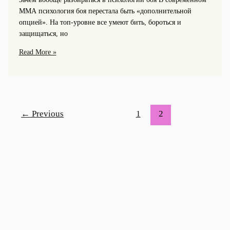
ММА психология боя перестала быть «дополнительной
опцией». На топ-уровне все умеют бить, бороться и
защищаться, но
Психология
Read More »
боя:
как
бойцы
преодолевают
страх
←
Previous
1
2
и
давление
перед
октагоном