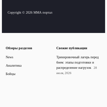
Copyright © 2026 ММА портал
Обзоры разделов
Свежие публикации
News
Тренировочный лагерь перед
боем: этапы подготовки и
Аналитика
распределение нагрузок
28
июля, 2026
Бойцы
Правила промоушенов Ufc,
Новости
bellator, Aca и других
Поединки
организаций: подробный
разбор
18 апреля, 2026
Соревнования
Женское ММА: рост