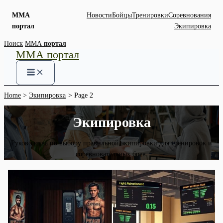
ММА
Новости
Бойцы
Тренировки
Соревнования
портал
Экипировка
Skip
Поиск
ММА
портал
ММА портал
to
content
Home
Экипировка
Page 2
Экипировка
Руководства по выбору правильной экипировки для тренировок и
соревновательных боев.