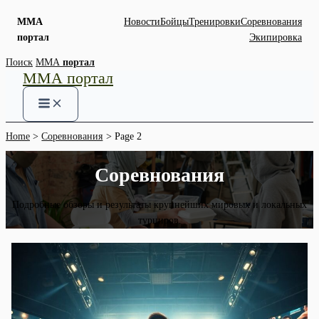
ММА
Новости
Бойцы
Тренировки
Соревнования
портал
Экипировка
Skip
Поиск
ММА
портал
ММА портал
to
content
Home
Соревнования
Page 2
Соревнования
Подробные обзоры и результаты крупнейших мировых и локальных
турниров.