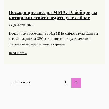
Восходящие звёзды ММА: 10 бойцов, за
которыми стоит следить уже сейчас
24 декабря, 2025
Почему тема восходящих звёзд ММА сейчас важна Если вы
всерьёз следите за UFC и топ-лигами, то уже заметили:
старые имена дерутся реже, а карьеры
Восходящие
Read More »
звёзды
ММА:
10
бойцов,
за
←
Previous
1
2
которыми
стоит
следить
уже
сейчас