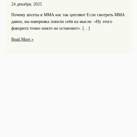
24 декабря, 2025
Почему апсеты в ММА нас так цепляют Если смотреть ММА
давно, вы наверняка ловили себя на мысли: «Ну этого
фаворита точно никто не остановит». […]
Топ-7
Read More »
самых
громких
апсетов
в
истории
смешанных
единоборств
и
их
последствия