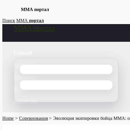
ММА портал
Skip
Поиск
ММА
портал
ММА портал
to
Search
content
Главная
Новости
Поединки
Бойцы
Аналитика
Home
Соревнования
Эволюция экипировки бойца ММА: от 