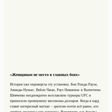
«Женщинам не место в главных боях»
История уже опровергла эту установку. Бои Ронды Раузи,
Аманды Нуньес, Вейли Чжан, Роуз Намаюнас и Валентины
Шевченко неоднократно возглавляли турниры UFC и
приносили промоушену миллионы долларов. Когда в кард
ставят интересный матчап – зрителю почти всё равно, кто
дерётся: мужчина или женщина. Вспомните, как фанаты