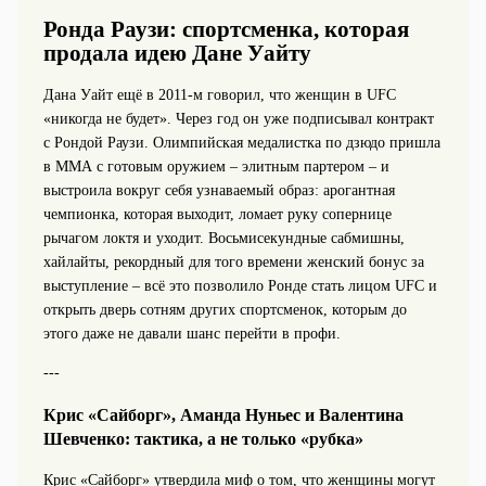
Ронда Раузи: спортсменка, которая
продала идею Дане Уайту
Дана Уайт ещё в 2011-м говорил, что женщин в UFC
«никогда не будет». Через год он уже подписывал контракт
с Рондой Раузи. Олимпийская медалистка по дзюдо пришла
в ММА с готовым оружием – элитным партером – и
выстроила вокруг себя узнаваемый образ: арогантная
чемпионка, которая выходит, ломает руку сопернице
рычагом локтя и уходит. Восьмисекундные сабмишны,
хайлайты, рекордный для того времени женский бонус за
выступление – всё это позволило Ронде стать лицом UFC и
открыть дверь сотням других спортсменок, которым до
этого даже не давали шанс перейти в профи.
---
Крис «Сайборг», Аманда Нуньес и Валентина
Шевченко: тактика, а не только «рубка»
Крис «Сайборг» утвердила миф о том, что женщины могут