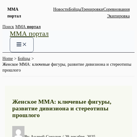
ММА
Новости
Бойцы
Тренировки
Соревнования
портал
Экипировка
Skip
Поиск
ММА
портал
ММА портал
to
content
Home
Бойцы
Женское ММА: ключевые фигуры, развитие дивизиона и стереотипы
прошлого
Женское ММА: ключевые фигуры,
развитие дивизиона и стереотипы
прошлого
By
Андрей Соколов
/
29 декабря, 2025