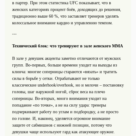
в партер. При этом статистика UFC показывает, что в
женских категориях процент боёв, доходящих до решения,
традиционно выше 60 %, что заставляет тренеров уделять
колоссальное внимание кардио и управлению темпом.
---
Технический блок: что тренируют в зале женского ММА
В зале у девушек акценты заметно отличаются от мужских
групп. Во‑первых, больше времени уходит на выходы из
клинча: многие соперницы стараются «вязать» и тратить
силы в борьбе у сетки. Отрабатывают не только
классические underhook/overhook, но и мелочи – постановку
головы, шаг наружной ногой, сброс веса на плечо
соперницы. Во‑вторых, много внимания уходит на
попадание «по точке», а не на силу удара: тренеры
подчеркивают работу по углам и подбородку, а не просто
по голове. И, наконец, уделяется огромное внимание
защите от сабмишнов с нижней позиции, потому что
девушки чаще используют гард как атакующее оружие.