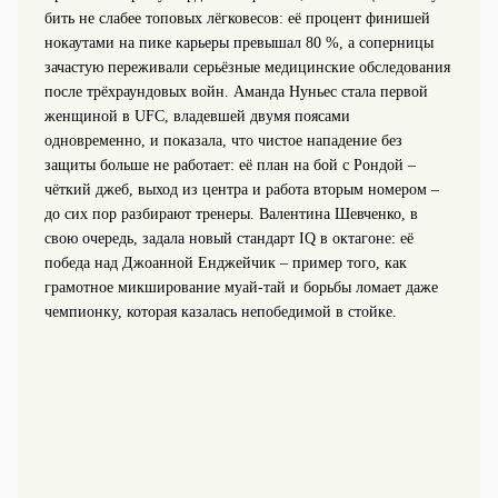
бить не слабее топовых лёгковесов: её процент финишей
нокаутами на пике карьеры превышал 80 %, а соперницы
зачастую переживали серьёзные медицинские обследования
после трёхраундовых войн. Аманда Нуньес стала первой
женщиной в UFC, владевшей двумя поясами
одновременно, и показала, что чистое нападение без
защиты больше не работает: её план на бой с Рондой –
чёткий джеб, выход из центра и работа вторым номером –
до сих пор разбирают тренеры. Валентина Шевченко, в
свою очередь, задала новый стандарт IQ в октагоне: её
победа над Джоанной Енджейчик – пример того, как
грамотное микширование муай-тай и борьбы ломает даже
чемпионку, которая казалась непобедимой в стойке.