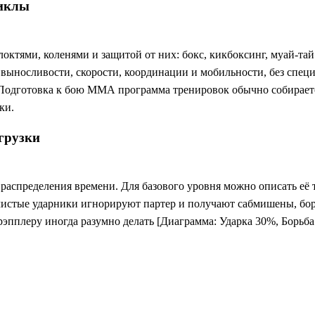
циклы
 локтями, коленями и защитой от них: бокс, кикбоксинг, муай-тай
ыносливости, скорости, координации и мобильности, без специ
). Подготовка к бою ММА программа тренировок обычно собирает
ки.
грузки
распределения времени. Для базового уровня можно описать её 
: чистые ударники игнорируют партер и получают сабмишены, б
грэпплеру иногда разумно делать [Диаграмма: Ударка 30%, Борьб