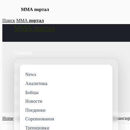
ММА портал
Skip
Поиск
ММА
портал
ММА портал
to
Search
content
Главная
Новости
News
Поединки
Аналитика
Бойцы
Бойцы
Аналитика
Новости
Поединки
Home
Бойцы
Тренировочный план по ММА: как сбалансиро
Соревнования
Тренировки