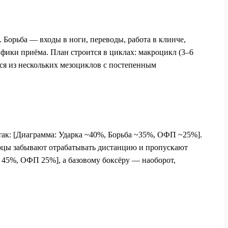
. Борьба — входы в ноги, переводы, работа в клинче,
фики приёма. План строится в циклах: макроцикл (3–6
ся из нескольких мезоциклов с постепенным
так: [Диаграмма: Ударка ~40%, Борьба ~35%, ОФП ~25%].
орцы забывают отрабатывать дистанцию и пропускают
а 45%, ОФП 25%], а базовому боксёру — наоборот,